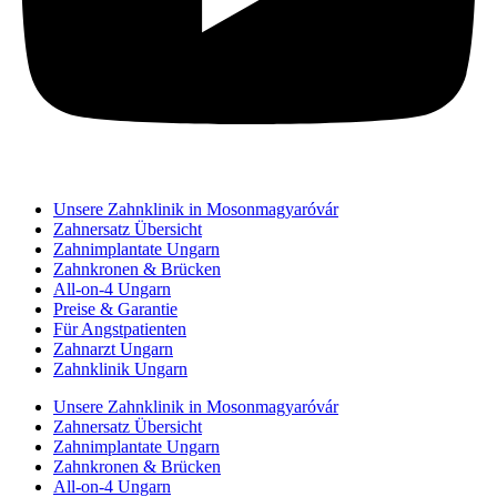
Unsere Zahnklinik in Mosonmagyaróvár
Zahnersatz Übersicht
Zahnimplantate Ungarn
Zahnkronen & Brücken
All-on-4 Ungarn
Preise & Garantie
Für Angstpatienten
Zahnarzt Ungarn
Zahnklinik Ungarn
Unsere Zahnklinik in Mosonmagyaróvár
Zahnersatz Übersicht
Zahnimplantate Ungarn
Zahnkronen & Brücken
All-on-4 Ungarn