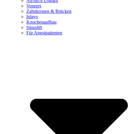
All-on-4 Ungarn
Veneers
Zahnkronen & Brücken
Inlays
Knochenaufbau
Sinuslift
Für Angstpatienten