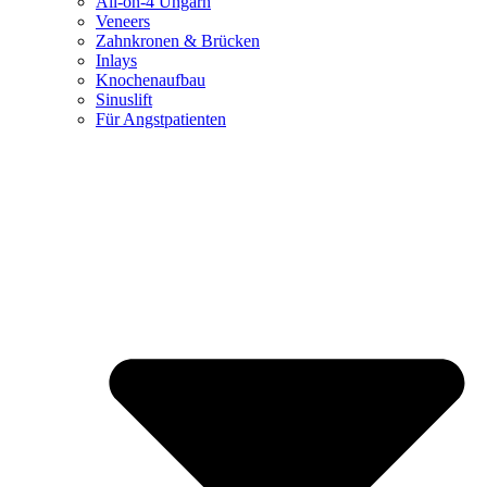
All-on-4 Ungarn
Veneers
Zahnkronen & Brücken
Inlays
Knochenaufbau
Sinuslift
Für Angstpatienten